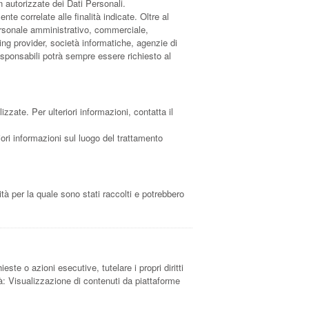
n autorizzate dei Dati Personali.
te correlate alle finalità indicate. Oltre al
personale amministrativo, commerciale,
ting provider, società informatiche, agenzie di
sponsabili potrà sempre essere richiesto al
izzate. Per ulteriori informazioni, contatta il
iori informazioni sul luogo del trattamento
tà per la quale sono stati raccolti e potrebbero
este o azioni esecutive, tutelare i propri diritti
ità: Visualizzazione di contenuti da piattaforme