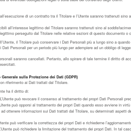
 all’esecuzione di un contratto tra il Titolare e l’Utente saranno trattenuti sin
ucibili all’interesse legittimo del Titolare saranno trattenuti sino al soddisfacim
e legittimo perseguito dal Titolare nelle relative sezioni di questo documento o c
’Utente, il Titolare può conservare i Dati Personali più a lungo sino a quando
 Dati Personali per un periodo più lungo per adempiere ad un obbligo di legge o
onali saranno cancellati. Pertanto, allo spirare di tale termine il diritto di acc
sercitati.
o Generale sulla Protezione dei Dati (GDPR)
n riferimento ai Dati trattati dal Titolare.
te ha il diritto di:
L’Utente può revocare il consenso al trattamento dei propri Dati Personali p
Utente può opporsi al trattamento dei propri Dati quando esso avviene in virtù
o ad ottenere informazioni sui Dati trattati dal Titolare, su determinati aspetti 
tente può verificare la correttezza dei propri Dati e richiederne l’aggiornament
’Utente può richiedere la limitazione del trattamento dei propri Dati. In tal caso 