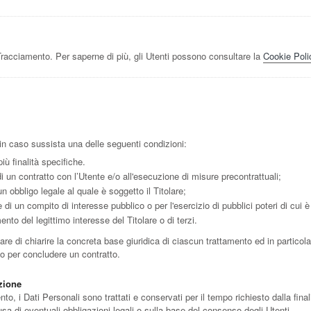
Tracciamento. Per saperne di più, gli Utenti possono consultare la
Cookie Poli
i
te in caso sussista una delle seguenti condizioni:
iù finalità specifiche.
i un contratto con l’Utente e/o all'esecuzione di misure precontrattuali;
 obbligo legale al quale è soggetto il Titolare;
di un compito di interesse pubblico o per l'esercizio di pubblici poteri di cui è i
nto del legittimo interesse del Titolare o di terzi.
e di chiarire la concreta base giuridica di ciascun trattamento ed in particola
io per concludere un contratto.
zione
 i Dati Personali sono trattati e conservati per il tempo richiesto dalla finali
a di eventuali obbligazioni legali o sulla base del consenso degli Utenti.