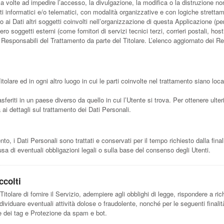
za volte ad impedire l’accesso, la divulgazione, la modifica o la distruzione no
 informatici e/o telematici, con modalità organizzative e con logiche strettamen
o ai Dati altri soggetti coinvolti nell’organizzazione di questa Applicazione (
ro soggetti esterni (come fornitori di servizi tecnici terzi, corrieri postali, hos
esponsabili del Trattamento da parte del Titolare. L’elenco aggiornato dei Re
itolare ed in ogni altro luogo in cui le parti coinvolte nel trattamento siano local
sferiti in un paese diverso da quello in cui l’Utente si trova. Per ottenere ulter
 ai dettagli sul trattamento dei Dati Personali.
 i Dati Personali sono trattati e conservati per il tempo richiesto dalla finali
a di eventuali obbligazioni legali o sulla base del consenso degli Utenti.
ccolti
itolare di fornire il Servizio, adempiere agli obblighi di legge, rispondere a richi
 individuare eventuali attività dolose o fraudolente, nonché per le seguenti final
ne dei tag e Protezione da spam e bot.