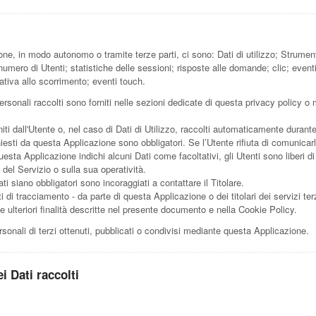
ione, in modo autonomo o tramite terze parti, ci sono: Dati di utilizzo; Stru
umero di Utenti; statistiche delle sessioni; risposte alle domande; clic; eventi
iva allo scorrimento; eventi touch.
rsonali raccolti sono forniti nelle sezioni dedicate di questa privacy policy o m
ti dall'Utente o, nel caso di Dati di Utilizzo, raccolti automaticamente durant
hiesti da questa Applicazione sono obbligatori. Se l’Utente rifiuta di comunica
questa Applicazione indichi alcuni Dati come facoltativi, gli Utenti sono liberi 
del Servizio o sulla sua operatività.
i siano obbligatori sono incoraggiati a contattare il Titolare.
ti di tracciamento - da parte di questa Applicazione o dei titolari dei servizi ter
alle ulteriori finalità descritte nel presente documento e nella Cookie Policy.
sonali di terzi ottenuti, pubblicati o condivisi mediante questa Applicazione.
i Dati raccolti