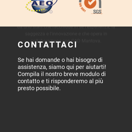
Chi siamo
COMPOSTA S.N.C. è una società di doganalisti in
import ed in export il cui punto di forza è costituito
da uno staff che racchiude in sè l'esperienza, la
saggezza e l'innovazione e che opera in
collaborazione con CAD Mantova.
CONTATTACI
Se hai domande o hai bisogno di
assistenza, siamo qui per aiutarti!
Compila il nostro breve modulo di
contatto e ti risponderemo al più
presto possibile.